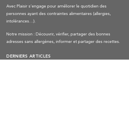
Avec Plaisir s’engage pour améliorer le quotidien des
personnes ayant des contraintes alimentaires (allergies,
intolérances…).
Notre mission : Découvrir, vérifier, partager des bonnes
Back
To
adresses sans allergènes, informer et partager des recettes.
Top
DERNIERS ARTICLES
Tarte à la rhubarbe meringuée sans gluten et sans lait ni
lactose
Comment bien choisir son cuisiniste pour une cuisine équipée
sur-mesure ?
Cannelé à la noisette sans lait / lactose et sans gluten
3 idées de recettes de brunch en famille
Tartelettes à la framboise sans gluten (sans lactose/lait)