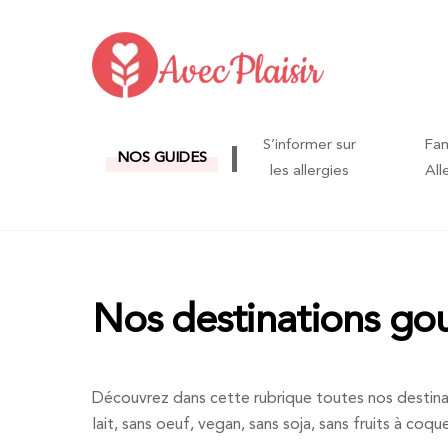
Skip
to
content
S’informer sur
Fam
NOS GUIDES
les allergies
All
Nos destinations g
Découvrez dans cette rubrique toutes nos destinat
lait, sans oeuf, vegan, sans soja, sans fruits à coq