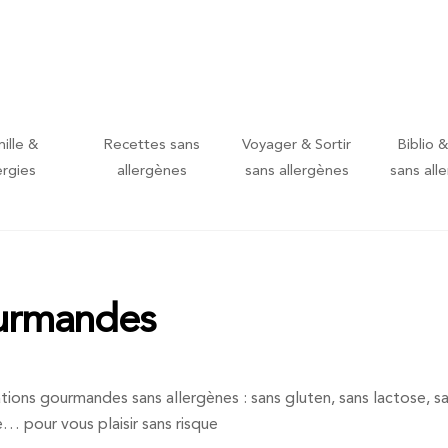
ille &
Recettes sans
Voyager & Sortir
Biblio &
ergies
allergènes
sans allergènes
sans all
ourmandes
ions gourmandes sans allergènes : sans gluten, sans lactose, s
ue… pour vous plaisir sans risque