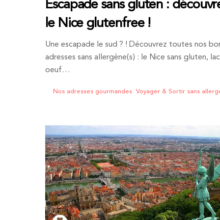
Escapade sans gluten : découvr
le Nice glutenfree !
Une escapade le sud ? ! Découvrez toutes nos bo
adresses sans allergène(s) : le Nice sans gluten, la
oeuf…
Nos adresses gourmandes
,
Voyager & Sortir sans aller