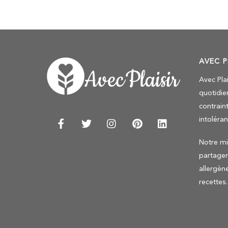
AVEC P
Avec Pla
quotidie
contraint
intoléra
Notre mis
partage
allergèn
recettes.