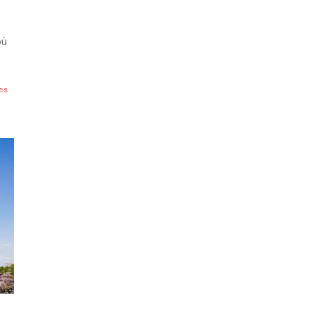
où
es