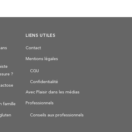
LIENS UTILES
sans
Contact
Mentions légales
iste
CGU
esure ?
Confidentialité
 lactose
Avec Plaisir dans les médias
Professionnels
n famille
Conseils aux professionnels
gluten
Back
To
Top