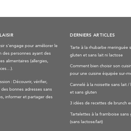
LAISIR
DERNIERS ARTICLES
isir s’engage pour améliorer le
Tarte à la rhubarbe meringuée 
n des personnes ayant des
gluten et sans lait ni lactose
es alimentaires (allergies,
Comment bien choisir son cuisin
nces…).
pour une cuisine équipée sur-m
sion : Découvrir, vérifier,
Cannelé à la noisette sans lait /
r des bonnes adresses sans
et sans gluten
es, informer et partager des
3 idées de recettes de brunch e
Tartelettes à la framboise sans 
(sans lactose/lait)