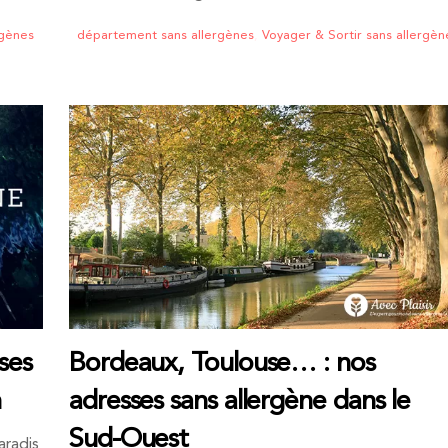
rgènes
département sans allergènes
,
Voyager & Sortir sans allergèn
ses
Bordeaux, Toulouse… : nos
n
adresses sans allergène dans le
Sud-Ouest
aradis