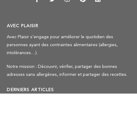
AVEC PLAISIR
Avec Plaisir s’engage pour améliorer le quotidien des
personnes ayant des contraintes alimentaires (allergies,
intolérances…).
Notre mission : Découvrir, vérifier, partager des bonnes
Back
To
adresses sans allergènes, informer et partager des recettes.
Top
DERNIERS ARTICLES
Tarte à la rhubarbe meringuée sans gluten et sans lait ni
lactose
Comment bien choisir son cuisiniste pour une cuisine équipée
sur-mesure ?