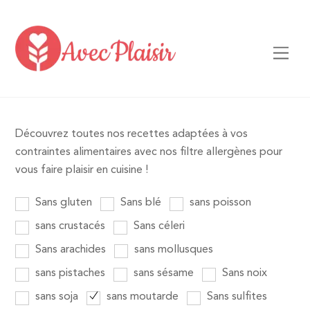
Skip
to
content
Men
Découvrez toutes nos recettes adaptées à vos
contraintes alimentaires avec nos filtre allergènes pour
vous faire plaisir en cuisine !
Sans gluten
Sans blé
sans poisson
sans crustacés
Sans céleri
Sans arachides
sans mollusques
sans pistaches
sans sésame
Sans noix
sans soja
sans moutarde
Sans sulfites