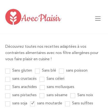
Skip
to
content
Men
Découvrez toutes nos recettes adaptées à vos
contraintes alimentaires avec nos filtre allergènes pour
vous faire plaisir en cuisine !
Sans gluten
Sans blé
sans poisson
sans crustacés
Sans céleri
Sans arachides
sans mollusques
sans pistaches
sans sésame
Sans noix
sans soja
sans moutarde
Sans sulfites