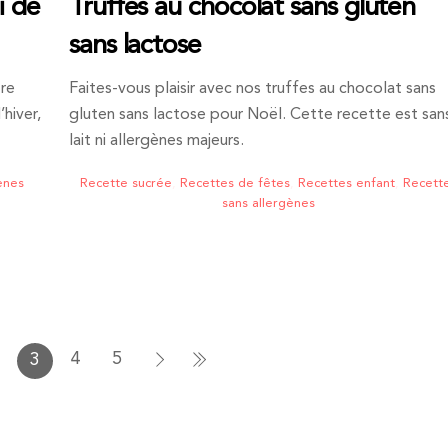
i de
Truffes au chocolat sans gluten
sans lactose
tre
Faites-vous plaisir avec nos truffes au chocolat sans
hiver,
gluten sans lactose pour Noël. Cette recette est san
lait ni allergènes majeurs.
ènes
Recette sucrée
,
Recettes de fêtes
,
Recettes enfant
,
Recett
sans allergènes
4
5
3