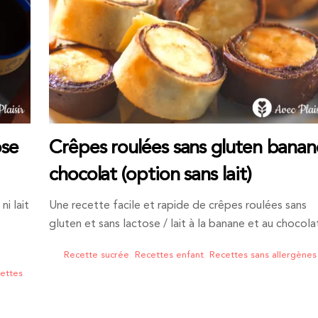
ose
Crêpes roulées sans gluten banan
chocolat (option sans lait)
i lait
Une recette facile et rapide de crêpes roulées sans
gluten et sans lactose / lait à la banane et au chocola
Recette sucrée
,
Recettes enfant
,
Recettes sans allergènes
ettes