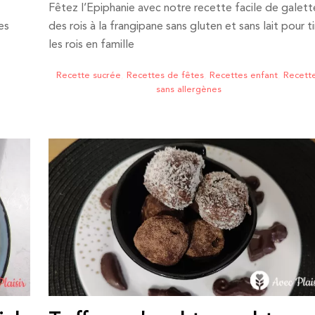
Fêtez l’Epiphanie avec notre recette facile de galett
es
des rois à la frangipane sans gluten et sans lait pour ti
les rois en famille
Recette sucrée
,
Recettes de fêtes
,
Recettes enfant
,
Recett
sans allergènes