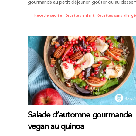
gourmands au petit déjeuner, goûter ou au dessert
Recette sucrée
,
Recettes enfant
,
Recettes sans allerg
Salade d’automne gourmande
vegan au quinoa