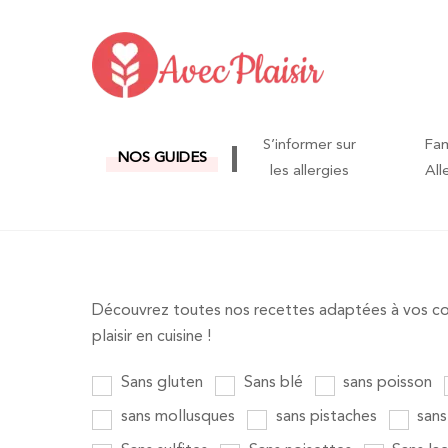
Skip
to
content
S’informer sur
Fam
NOS GUIDES
les allergies
All
Découvrez toutes nos recettes adaptées à vos cont
plaisir en cuisine !
Sans gluten
Sans blé
sans poisson
sans mollusques
sans pistaches
sans