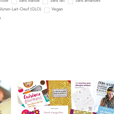
ctose
Sans viande
Sans lait
Sans amandes
luten-Lait-Oeuf (GLO)
Vegan
s