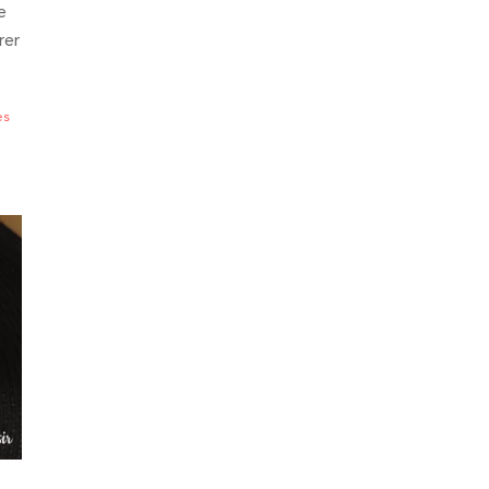
e
rer
es