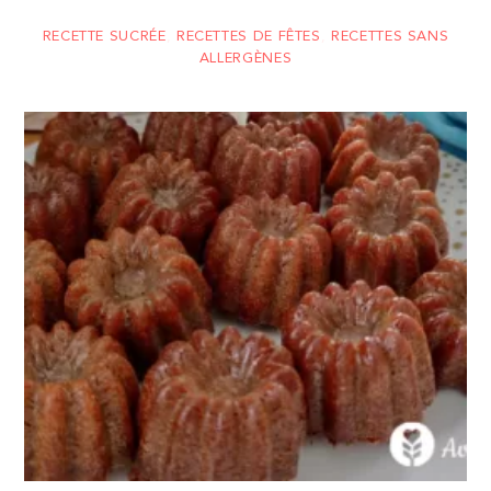
RECETTE SUCRÉE
,
RECETTES DE FÊTES
,
RECETTES SANS
ALLERGÈNES