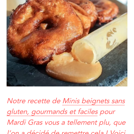
Notre recette de
Minis beignets sans
gluten, gourmands et faciles
pour
Mardi Gras vous a tellement plu, que
l’on a décidé de remettre cela ! Voici