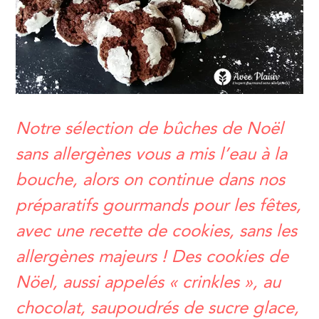
Notre sélection de bûches de Noël
sans allergènes vous a mis l’eau à la
bouche, alors on continue dans nos
préparatifs gourmands pour les fêtes,
avec une recette de cookies, sans les
allergènes majeurs ! Des cookies de
Nöel, aussi appelés « crinkles », au
chocolat, saupoudrés de sucre glace,