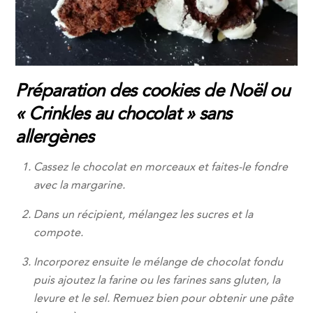
Préparation des cookies de Noël ou
« Crinkles au chocolat » sans
allergènes
Cassez le chocolat en morceaux et faites-le fondre
avec la margarine.
Dans un récipient, mélangez les sucres et la
compote.
Incorporez ensuite le mélange de chocolat fondu
puis ajoutez la farine ou les farines sans gluten, la
levure et le sel. Remuez bien pour obtenir une pâte