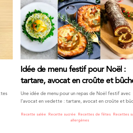
Idée de menu festif pour Noël :
tartare, avocat en croûte et bûch
ttes
Une idée de menu pour un repas de Noël festif avec
l’avocat en vedette : tartare, avocat en croûte et bû
Recette salée
,
Recette sucrée
,
Recettes de fêtes
,
Recettes s
allergènes