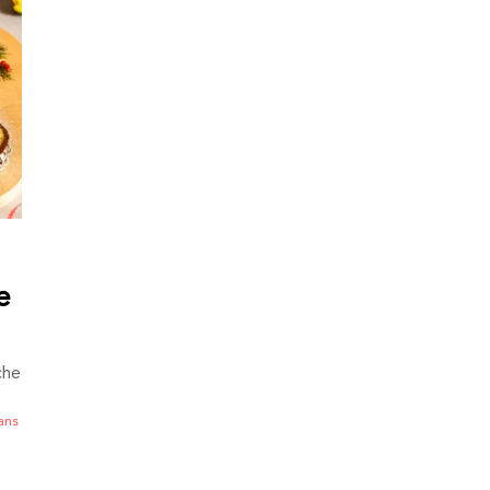
e
che
ans