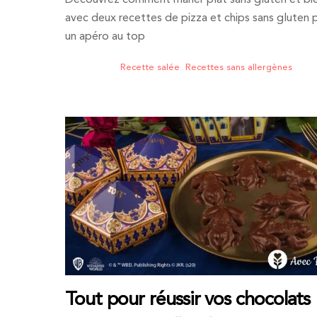
Découvrez comment marier plat sans gluten et bi
avec deux recettes de pizza et chips sans gluten 
un apéro au top
Recette salée
,
Recettes sans allergènes
Tout pour réussir vos chocolats