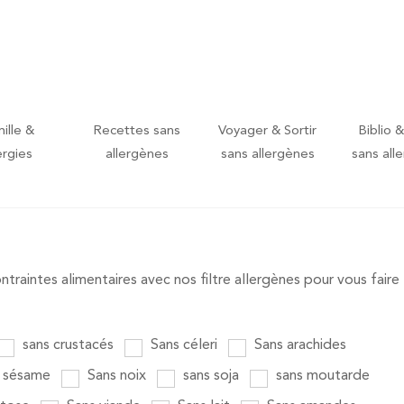
ille &
Recettes sans
Voyager & Sortir
Biblio &
ergies
allergènes
sans allergènes
sans all
raintes alimentaires avec nos filtre allergènes pour vous faire
sans crustacés
Sans céleri
Sans arachides
 sésame
Sans noix
sans soja
sans moutarde