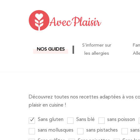
Skip
to
content
S’informer sur
Fam
NOS GUIDES
les allergies
All
Découvrez toutes nos recettes adaptées à vos cont
plaisir en cuisine !
Sans gluten
Sans blé
sans poisson
sans mollusques
sans pistaches
sans