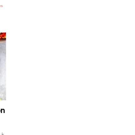
es
on