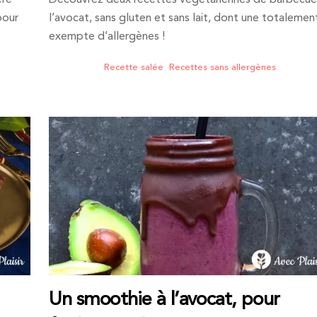
ère
Découvrez deux recettes végétariennes de barbecue
pour
l’avocat, sans gluten et sans lait, dont une totalemen
exempte d’allergènes !
Recette salée
,
Recettes sans allergènes
Un smoothie à l’avocat, pour