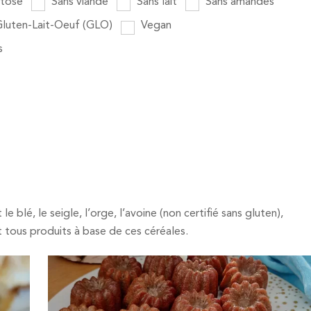
ctose
Sans viande
Sans lait
Sans amandes
luten-Lait-Oeuf (GLO)
Vegan
s
blé, le seigle, l’orge, l’avoine (non certifié sans gluten),
t tous produits à base de ces céréales.