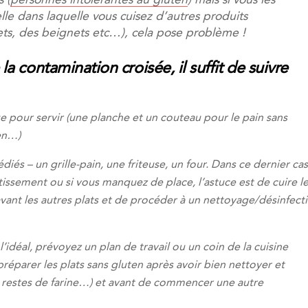
 (
personnes intolérantes au gluten
) mais si vous les
lle dans laquelle vous cuisez d’autres produits
s, des beignets etc…), cela pose problème !
la contamination croisée, il suffit de suivre
ue pour servir (une planche et un couteau pour le pain sans
ten…)
iés – un grille-pain, une friteuse, un four. Dans ce dernier cas,
issement ou si vous manquez de place, l’astuce est de cuire l
vant les autres plats et de procéder à un nettoyage/désinfect
l’idéal, prévoyez un plan de travail ou un coin de la cuisine
préparer les plats sans gluten après avoir bien nettoyer et
de restes de farine…) et avant de commencer une autre