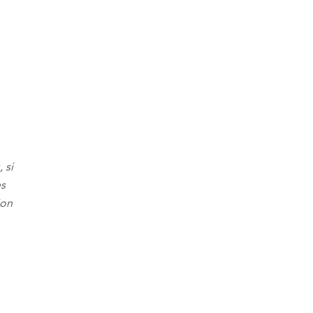
 si
es
ion