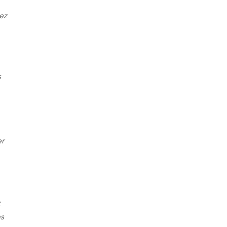
ez
s
er
t
ns