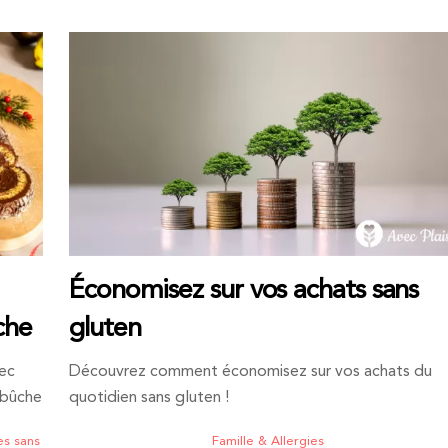
Économisez sur vos achats sans
che
gluten
vec
Découvrez comment économisez sur vos achats du
 bûche
quotidien sans gluten !
es sans
Famille & Allergies