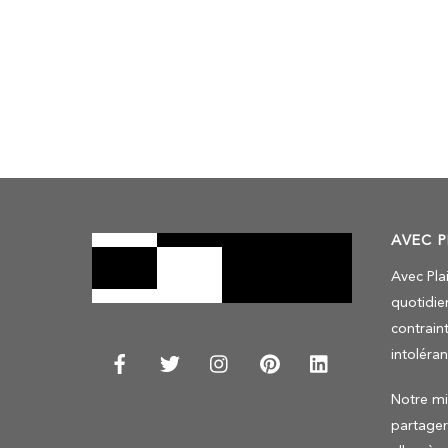
AVEC P
Avec Pla
quotidie
contraint
intoléra
Notre mis
partage