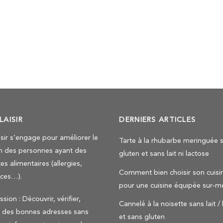
LAISIR
DERNIERS ARTICLES
isir s’engage pour améliorer le
Tarte à la rhubarbe meringuée 
n des personnes ayant des
gluten et sans lait ni lactose
es alimentaires (allergies,
Comment bien choisir son cuisin
nces…).
pour une cuisine équipée sur-m
sion : Découvrir, vérifier,
Cannelé à la noisette sans lait /
r des bonnes adresses sans
et sans gluten