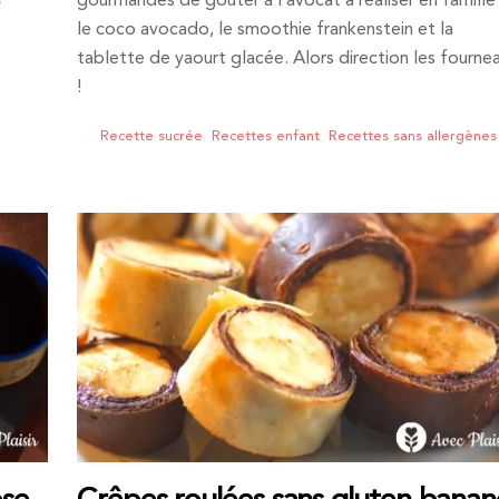
e
gourmandes de goûter à l’avocat à réaliser en famille 
le coco avocado, le smoothie frankenstein et la
tablette de yaourt glacée. Alors direction les fourne
!
Recette sucrée
,
Recettes enfant
,
Recettes sans allergènes