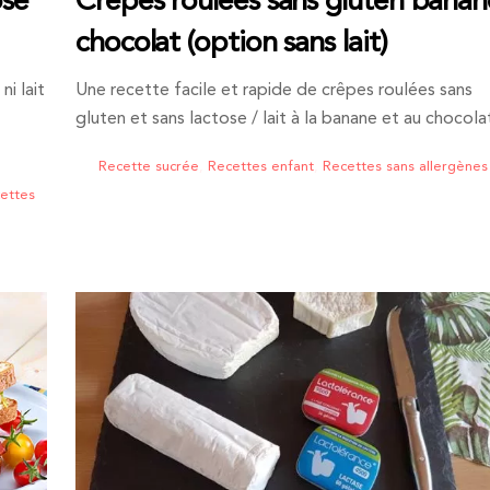
ose
Crêpes roulées sans gluten banan
chocolat (option sans lait)
i lait
Une recette facile et rapide de crêpes roulées sans
gluten et sans lactose / lait à la banane et au chocola
Recette sucrée
,
Recettes enfant
,
Recettes sans allergènes
ettes