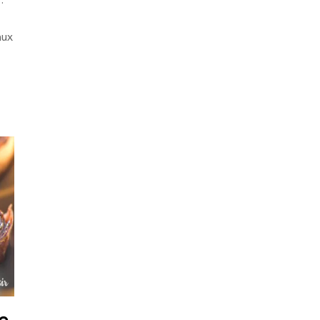
:
aux