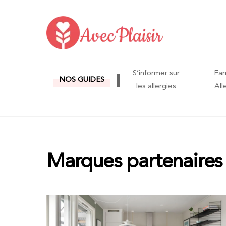
Skip
to
content
S’informer sur
Fam
NOS GUIDES
les allergies
All
Marques partenaires