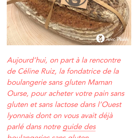
Aujourd’hui, on part à la rencontre
de Céline Ruiz, la fondatrice de la
boulangerie sans gluten Maman
Ourse, pour acheter votre pain sans
gluten et sans lactose dans l’Ouest
lyonnais dont on vous avait déjà
parlé dans notre
guide des