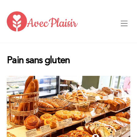
Skip
to
content
Men
Pain sans gluten