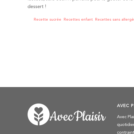
dessert !
Recette sucrée
,
Recettes enfant
,
Recettes sans allerg
AVEC P
Avec Pla
quotidie
contraint