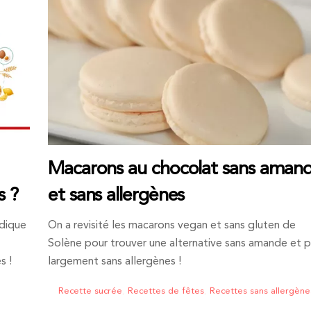
Macarons au chocolat sans aman
s ?
et sans allergènes
udique
On a revisité les macarons vegan et sans gluten de
Solène pour trouver une alternative sans amande et p
s !
largement sans allergènes !
Recette sucrée
,
Recettes de fêtes
,
Recettes sans allergène