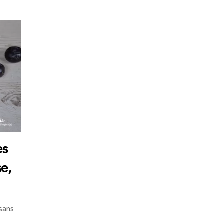
es
se,
 sans