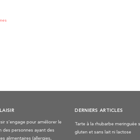
ènes
LAISIR
DERNIERS ARTICLES
isir s’engage pour améliorer le
Tarte à la rhubarbe meringuée 
n des personnes ayant des
gluten et sans lait ni lactose
es alimentaires (allergies,