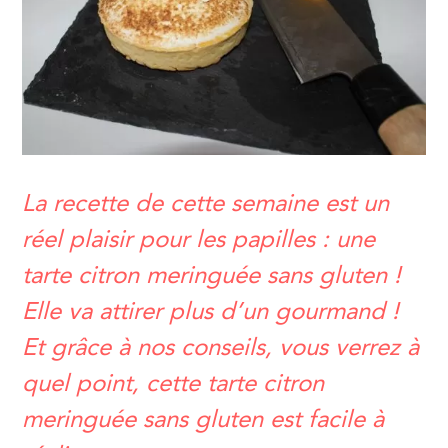
La recette de cette semaine est un
réel plaisir pour les papilles : une
tarte citron meringuée sans gluten !
Elle va attirer plus d’un gourmand !
Et grâce à nos conseils, vous verrez à
quel point, cette tarte citron
meringuée sans gluten est facile à