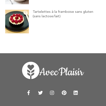
Tartelettes à la framboise sans gluten
(sans lactose/lait)