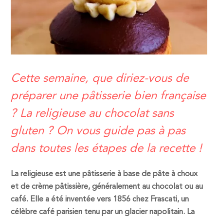
Cette semaine, que diriez-vous de
préparer une pâtisserie bien française
? La religieuse au chocolat sans
gluten ? On vous guide pas à pas
dans toutes les étapes de la recette !
La
religieuse
est une pâtisserie à base de pâte à choux
et de crème pâtissière, généralement au chocolat ou au
café. Elle a été inventée vers 1856 chez Frascati, un
célèbre café parisien tenu par un glacier napolitain. La