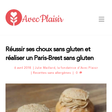
Skip
to
content
Men
Réussir ses choux sans gluten et
réaliser un Paris-Brest sans gluten
6 avril 2018
Julie Maillard, la fondatrice d'Avec Plaisir
Recettes sans allergènes
0