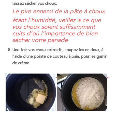
laissez sécher vos choux.
Le pire ennemi de la pâte à choux
étant l’humidité, veillez à ce que
vos choux soient suffisamment
cuits d’où l’importance de bien
sécher votre panade
.
Une fois vos choux refroidis, coupez les en deux, à
l’aide d’une pointe de couteau à pain, pour les garnir
de crème.