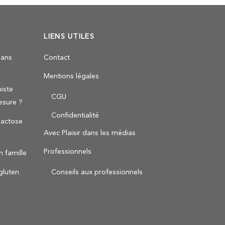
LIENS UTILES
sans
Contact
Mentions légales
iste
CGU
esure ?
Confidentialité
 lactose
Avec Plaisir dans les médias
Professionnels
n famille
Conseils aux professionnels
gluten
Back
To
Top