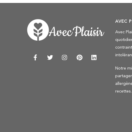
AVEC P
Avec Pla
quotidie
contraint
intoléra
Notre mis
partage
allergèn
recettes.