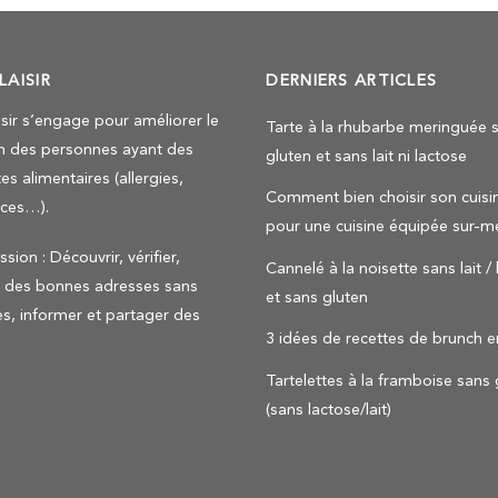
LAISIR
DERNIERS ARTICLES
isir s’engage pour améliorer le
Tarte à la rhubarbe meringuée 
n des personnes ayant des
gluten et sans lait ni lactose
es alimentaires (allergies,
Comment bien choisir son cuisin
nces…).
pour une cuisine équipée sur-m
sion : Découvrir, vérifier,
Cannelé à la noisette sans lait /
r des bonnes adresses sans
et sans gluten
es, informer et partager des
3 idées de recettes de brunch e
Tartelettes à la framboise sans 
(sans lactose/lait)