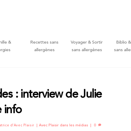
ille &
Recettes sans
Voyager & Sortir
Biblio &
ergies
allergènes
sans allergènes
sans all
des : interview de Julie
 info
Avec Plaisir dans les médias
0
atrice d'Avec Plaisir