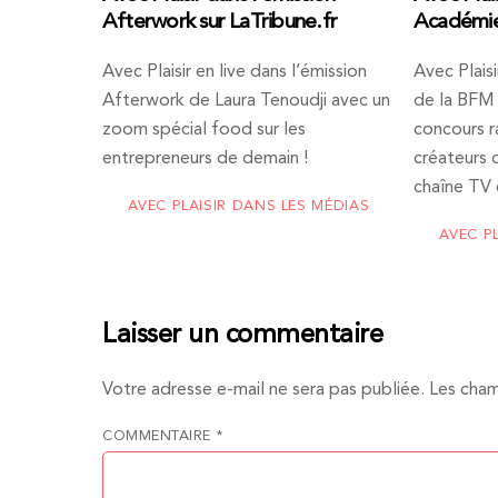
Afterwork sur LaTribune.fr
Académie
Avec Plaisir en live dans l’émission
Avec Plaisi
Afterwork de Laura Tenoudji avec un
de la BFM 
zoom spécial food sur les
concours r
entrepreneurs de demain !
créateurs d
chaîne TV 
AVEC PLAISIR DANS LES MÉDIAS
AVEC P
Laisser un commentaire
Votre adresse e-mail ne sera pas publiée.
Les cham
COMMENTAIRE
*