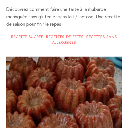
Découvrez comment faire une tarte à la rhubarbe
meringuée sans gluten et sans lait / lactose. Une recette
de saison pour finir le repas !
RECETTE SUCRÉE
,
RECETTES DE FÊTES
,
RECETTES SANS
ALLERGÈNES