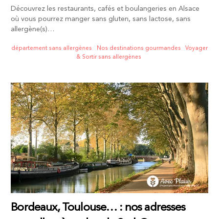
Découvrez les restaurants, cafés et boulangeries en Alsace
où vous pourrez manger sans gluten, sans lactose, sans
allergène(s)…
département sans allergènes
,
Nos destinations gourmandes
,
Voyager
& Sortir sans allergènes
Bordeaux, Toulouse… : nos adresses